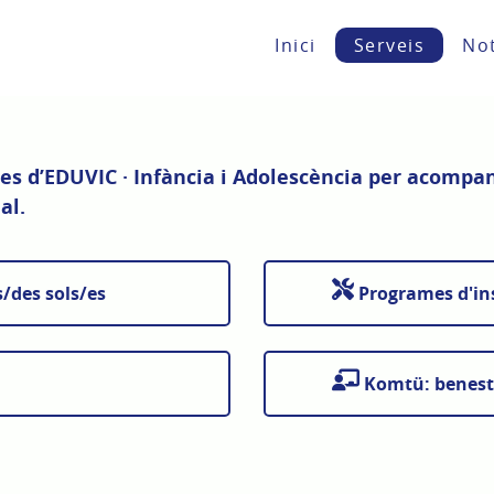
Inici
Serveis
Not
s d’EDUVIC · Infància i Adolescència per acompany
al.
/des sols/es
Programes d'ins
Komtü: benestar