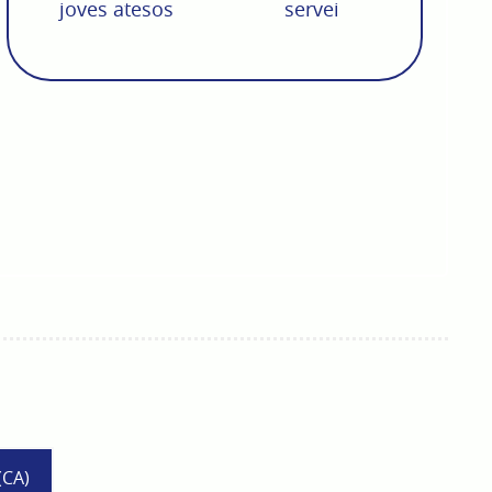
joves atesos
servei
(CA)