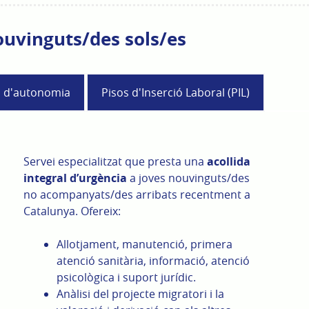
nouvinguts/des sols/es
s d'autonomia
Pisos d'Inserció Laboral (PIL)
Servei especialitzat que presta una
acollida
integral d’urgència
a joves nouvinguts/des
no acompanyats/des arribats recentment a
Catalunya. Ofereix:
Allotjament, manutenció, primera
atenció sanitària, informació, atenció
psicològica i suport jurídic.
Anàlisi del projecte migratori i la