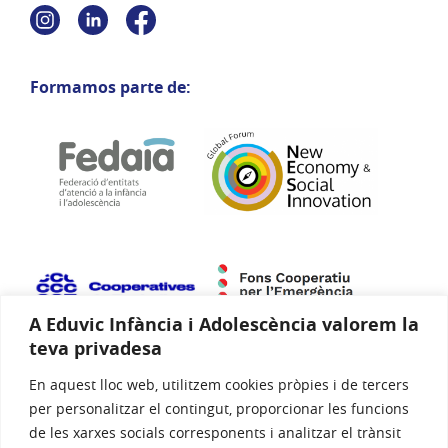
Formamos parte de:
A Eduvic Infància i Adolescència valorem la
teva privadesa
En aquest lloc web, utilitzem cookies pròpies i de tercers
Certificaciones de calidad
per personalitzar el contingut, proporcionar les funcions
de les xarxes socials corresponents i analitzar el trànsit
Nuestros servicios y la gestión están certificados según la norma